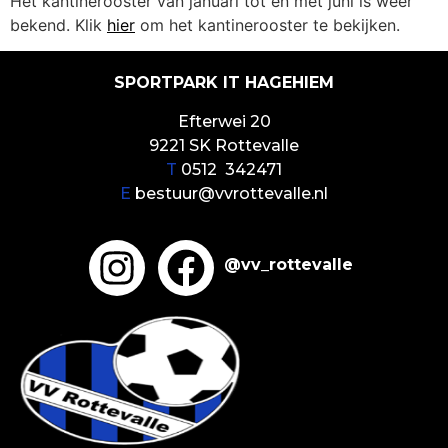
Het kantinerooster van januari tot en met juni is weer
bekend. Klik
hier
om het kantinerooster te bekijken.
SPORTPARK IT HAGEHIEM
Efterwei 20
9221 SK Rottevalle
T
0512 342471
E
bestuur@vvrottevalle.nl
@vv_rottevalle