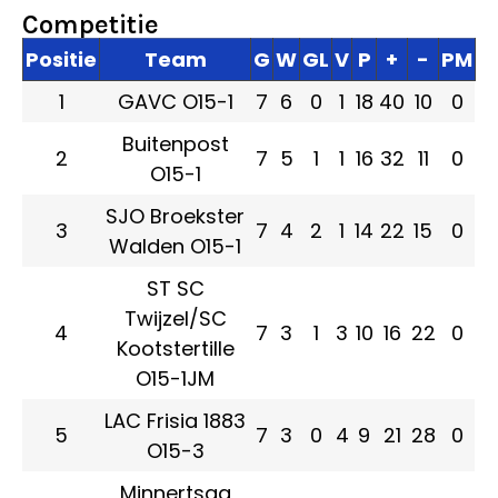
Competitie
Positie
Team
G
W
GL
V
P
+
-
PM
1
GAVC O15-1
7
6
0
1
18
40
10
0
Buitenpost
2
7
5
1
1
16
32
11
0
O15-1
SJO Broekster
3
7
4
2
1
14
22
15
0
Walden O15-1
ST SC
Twijzel/SC
4
7
3
1
3
10
16
22
0
Kootstertille
O15-1JM
LAC Frisia 1883
5
7
3
0
4
9
21
28
0
O15-3
Minnertsga