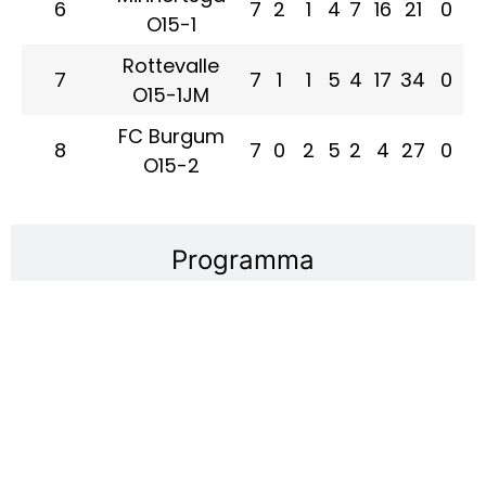
6
7
2
1
4
7
16
21
0
O15-1
Rottevalle
7
7
1
1
5
4
17
34
0
O15-1JM
FC Burgum
8
7
0
2
5
2
4
27
0
O15-2
Programma
Uitslagen
SPORTPARK IT HAGEHIEM
Efterwei 20