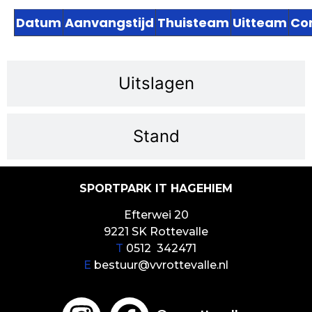
Datum
Aanvangstijd
Thuisteam
Uitteam
Co
Uitslagen
Stand
SPORTPARK IT HAGEHIEM
Efterwei 20
9221 SK Rottevalle
T
0512 342471
E
bestuur@vvrottevalle.nl