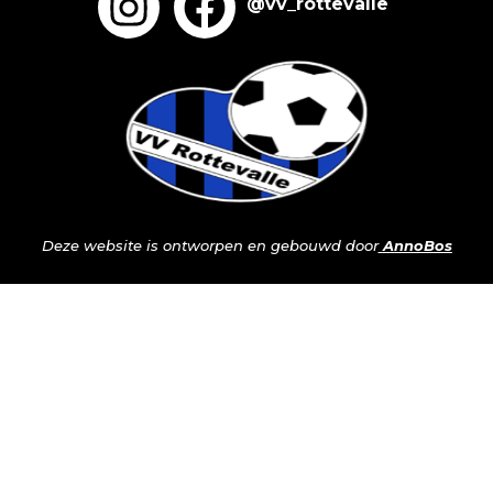
@vv_rottevalle
Deze website is ontworpen en gebouwd door
AnnoBos