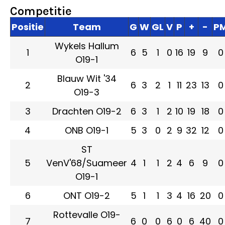
Competitie
Positie
Team
G
W
GL
V
P
+
-
P
Wykels Hallum
1
6
5
1
0
16
19
9
0
O19-1
Blauw Wit '34
2
6
3
2
1
11
23
13
0
O19-3
3
Drachten O19-2
6
3
1
2
10
19
18
0
4
ONB O19-1
5
3
0
2
9
32
12
0
ST
5
VenV'68/Suameer
4
1
1
2
4
6
9
0
O19-1
6
ONT O19-2
5
1
1
3
4
16
20
0
Rottevalle O19-
7
6
0
0
6
0
6
40
0