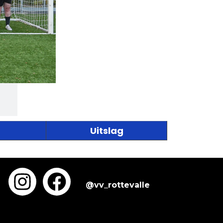
Uitslag
@vv_rottevalle