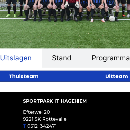
Uitslagen
Stand
Programma
Thuisteam
Uitteam
SPORTPARK IT HAGEHIEM
Efterwei 20
9221 SK Rottevalle
T
0512 342471