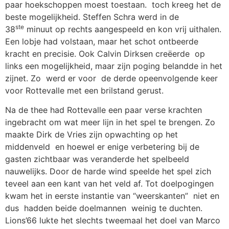
paar hoekschoppen moest toestaan. toch kreeg het de
beste mogelijkheid. Steffen Schra werd in de
ste
38
minuut op rechts aangespeeld en kon vrij uithalen.
Een lobje had volstaan, maar het schot ontbeerde
kracht en precisie. Ook Calvin Dirksen creëerde op
links een mogelijkheid, maar zijn poging belandde in het
zijnet. Zo werd er voor de derde opeenvolgende keer
voor Rottevalle met een brilstand gerust.
Na de thee had Rottevalle een paar verse krachten
ingebracht om wat meer lijn in het spel te brengen. Zo
maakte Dirk de Vries zijn opwachting op het
middenveld en hoewel er enige verbetering bij de
gasten zichtbaar was veranderde het spelbeeld
nauwelijks. Door de harde wind speelde het spel zich
teveel aan een kant van het veld af. Tot doelpogingen
kwam het in eerste instantie van “weerskanten” niet en
dus hadden beide doelmannen weinig te duchten.
Lions’66 lukte het slechts tweemaal het doel van Marco