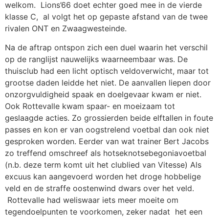
welkom. Lions’66 doet echter goed mee in de vierde
klasse C, al volgt het op gepaste afstand van de twee
rivalen ONT en Zwaagwesteinde.
Na de aftrap ontspon zich een duel waarin het verschil
op de ranglijst nauwelijks waarneembaar was. De
thuisclub had een licht optisch veldoverwicht, maar tot
grootse daden leidde het niet. De aanvallen liepen door
onzorgvuldigheid spaak en doelgevaar kwam er niet.
Ook Rottevalle kwam spaar- en moeizaam tot
geslaagde acties. Zo grossierden beide elftallen in foute
passes en kon er van oogstrelend voetbal dan ook niet
gesproken worden. Eerder van wat trainer Bert Jacobs
zo treffend omschreef als hotseknotsebegoniavoetbal
(n.b. deze term komt uit het clublied van Vitesse) Als
excuus kan aangevoerd worden het droge hobbelige
veld en de straffe oostenwind dwars over het veld.
Rottevalle had weliswaar iets meer moeite om
tegendoelpunten te voorkomen, zeker nadat het een