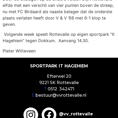
elfde met een verschil van vier punten boven de streep,
nu met FC Birdaard als naaste belager dat de onderste
plaats verlaten heeft door V & V ’68 met 6-1 klop te
geven.
Volgende week speelt Rottevalle op eigen sportpark “It
Hagehiem” tegen Dokkum. Aanvang 14.30.
Pieter Witteveen
SPORTPARK IT HAGEHIEM
Efterwei 20
9221 SK Rottevalle
T
0512 342471
E
bestuur@vvrottevalle.nl
@vv_rottevalle