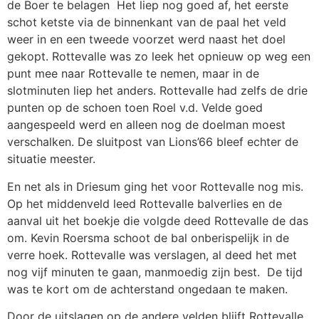
de Boer te belagen Het liep nog goed af, het eerste
schot ketste via de binnenkant van de paal het veld
weer in en een tweede voorzet werd naast het doel
gekopt. Rottevalle was zo leek het opnieuw op weg een
punt mee naar Rottevalle te nemen, maar in de
slotminuten liep het anders. Rottevalle had zelfs de drie
punten op de schoen toen Roel v.d. Velde goed
aangespeeld werd en alleen nog de doelman moest
verschalken. De sluitpost van Lions’66 bleef echter de
situatie meester.
En net als in Driesum ging het voor Rottevalle nog mis.
Op het middenveld leed Rottevalle balverlies en de
aanval uit het boekje die volgde deed Rottevalle de das
om. Kevin Roersma schoot de bal onberispelijk in de
verre hoek. Rottevalle was verslagen, al deed het met
nog vijf minuten te gaan, manmoedig zijn best. De tijd
was te kort om de achterstand ongedaan te maken.
Door de uitslagen op de andere velden blijft Rottevalle