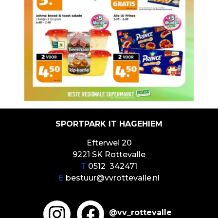
SPORTPARK IT HAGEHIEM
Efterwei 20
9221 SK Rottevalle
T
0512 342471
E
bestuur@vvrottevalle.nl
@vv_rottevalle