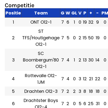
Competitie
Positie
Team
G
W
GL
V
P
+
-
P
1
ONT O12-1
7
6
1
0
19
32
9
0
ST
2
TFS/Houtigehage
7
5
0
2
15
50
19
0
O12-1
SC
3
Boornbergum'80
7
4
1
2
13
30
14
0
O12-1
Rottevalle O12-
4
7
4
0
3
12
21
22
0
1JM
5
Drachten O12-3
7
2
2
3
8
18
18
0
Drachtster Boys
6
7
2
0
5
6
25
31
0
O12-4