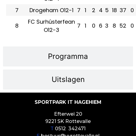
7
Drogeham O12-1
7
1
2
4
5
18
37
0
FC Surhústerfean
8
7
1
0
6
3
8
52
0
O12-3
Programma
Uitslagen
SPORTPARK IT HAGEHIEM
Efterwei 20
9221 SK Rottevalle
T
0512 342471
E
bestuur@vvrottevalle.nl